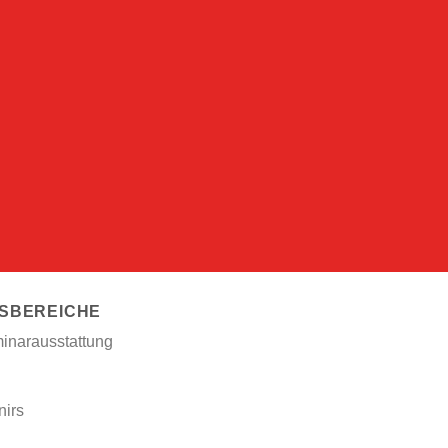
SBEREICHE
inarausstattung
irs